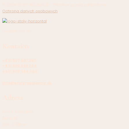
© 2024 STOLY RESIDENCE - Wszelkie prawa zastrzeżone.
Ochrona danych osobowych
.
Nájdete nás na:
Kontakty
+421 907 607 367
+421 903 632 704
+421 907 084 040
info@stolyresidence.sk
Adresa
STOLY RESIDENCE
Štôla 119
059 37 Štôla