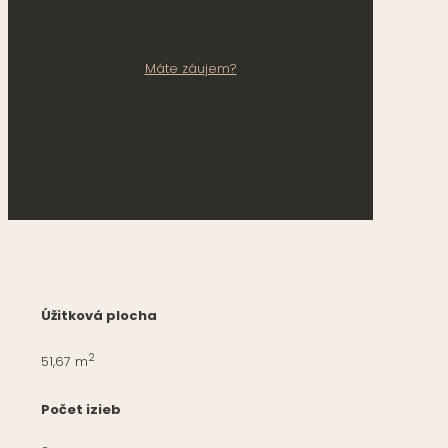
Máte záujem?
Úžitková plocha
2
51,67 m
Počet izieb