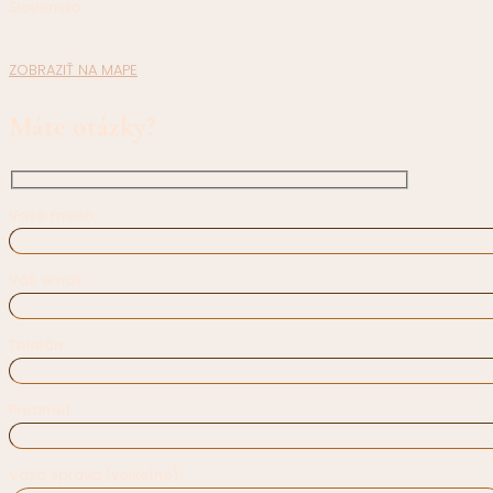
Slovensko
ZOBRAZIŤ NA MAPE
Máte otázky?
Vaše meno
Váš email
Telefón
Predmet
Vaša správa (voliteľné)