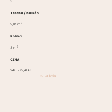
2
Terasa / balkón
2
9,18 m
Kobka
2
3 m
CENA
246 279,41 €
Karta bytu