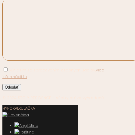
Súhlasím so spracovaním osobných údajov,
viac
informácií tu
.
© 2024 STOLY RESIDENCE - Všetky práva vyhradené
HYPOKALKULAČKA