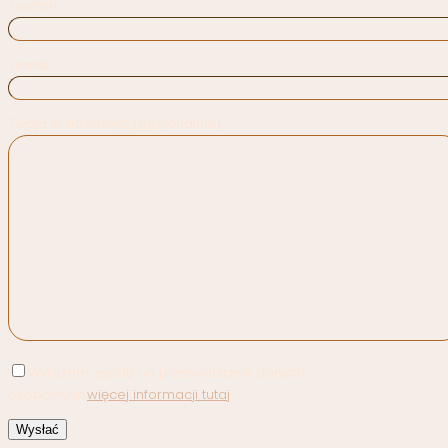
Telefon
Temat
Twoja wiadomość (opcjonalnie)
Wyrażam zgodę na przetwarzanie danych
osobowych,
więcej informacji tutaj
.