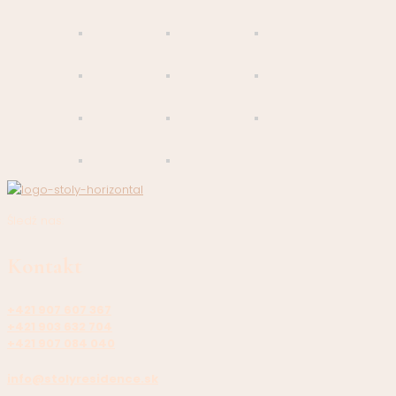
Śledź nas:
Kontakt
+421 907 607 367
+421 903 632 704
+421 907 084 040
info@stolyresidence.sk