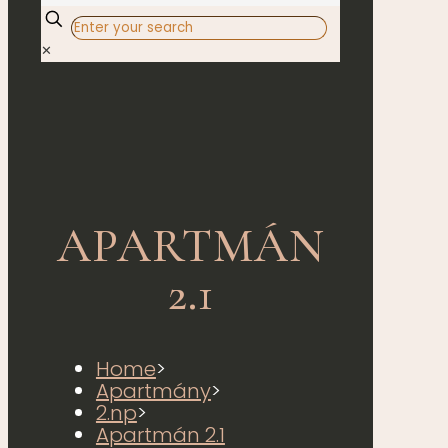
✕
APARTMÁN
2.1
Home
>
Apartmány
>
2.np
>
Apartmán 2.1