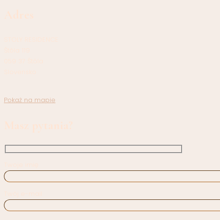
Adres
STOLY RESIDENCE
Štôla 119
059 37 Štôla
Slovensko
Pokaż na mapie
Masz pytania?
Twoje imię
Twój e-mail