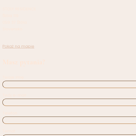
STOLY RESIDENCE
Štôla 119
059 37 Štôla
Slovensko
Pokaż na mapie
Masz pytania?
Twoje imię
Twój e-mail
Telefon
Temat