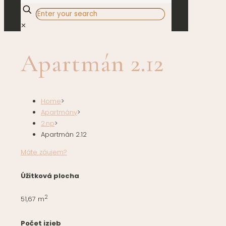
✕
Apartmán 2.12
Home
>
Apartmány
>
2.np
>
Apartmán 2.12
Máte záujem?
Úžitková plocha
2
51,67 m
Počet izieb