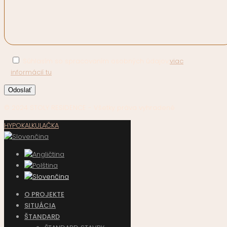
Súhlasím so spracovaním osobných údajov,
viac
informácií tu
.
© 2024 STOLY RESIDENCE - Všetky práva vyhradené
HYPOKALKULAČKA
O PROJEKTE
SITUÁCIA
ŠTANDARD