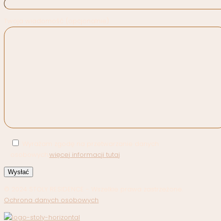
Twoja wiadomość (opcjonalnie)
Wyrażam zgodę na przetwarzanie danych
osobowych,
więcej informacji tutaj
.
© 2024 STOLY RESIDENCE - Wszelkie prawa zastrzeżone.
Ochrona danych osobowych
.