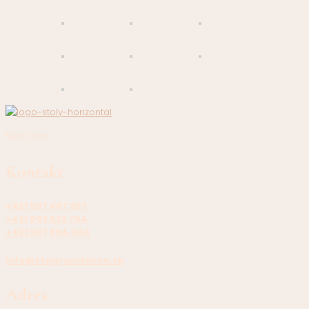
Śledź nas:
Kontakt
+421 907 607 367
+421 903 632 704
+421 907 084 040
info@stolyresidence.sk
Adres