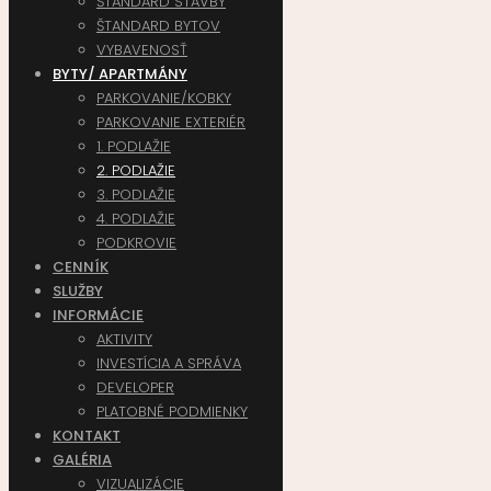
ŠTANDARD STAVBY
ŠTANDARD BYTOV
VYBAVENOSŤ
BYTY/ APARTMÁNY
PARKOVANIE/KOBKY
PARKOVANIE EXTERIÉR
1. PODLAŽIE
2. PODLAŽIE
3. PODLAŽIE
4. PODLAŽIE
PODKROVIE
CENNÍK
SLUŽBY
INFORMÁCIE
AKTIVITY
INVESTÍCIA A SPRÁVA
DEVELOPER
PLATOBNÉ PODMIENKY
KONTAKT
GALÉRIA
VIZUALIZÁCIE