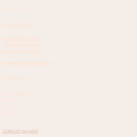
Nájdete nás na:
Kontakty
+421 907 607 367
+421 903 632 704
+421 907 084 040
info@stolyresidence.sk
Adresa
STOLY RESIDENCE
Štôla 119
059 37 Štôla
Slovensko
ZOBRAZIŤ NA MAPE