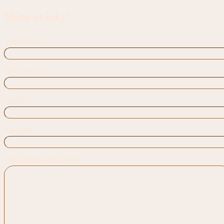
Máte otázky?
Vaše meno
Váš email
Telefón
Predmet
Vaša správa (voliteľné)