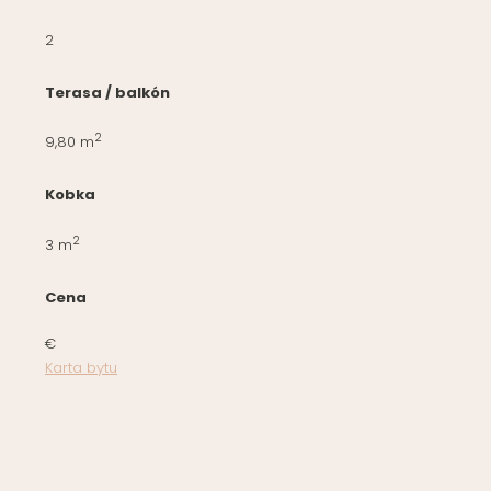
2
Terasa / balkón
2
9,80 m
Kobka
2
3 m
Cena
€
Karta bytu